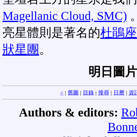
Magellanic Cloud, SMC)
亮星體則是著名的
杜鵑座
狀星團
。
明日圖片
<
|
舊圖
|
目錄
|
搜尋
|
日曆
|
資訊
Authors & editors:
Ro
Bonne