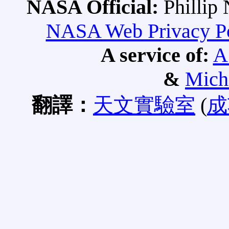
NASA Official:
Philli
NASA Web Privacy Pol
A service of:
A
&
Mich
翻譯：
天文實驗室
(
成