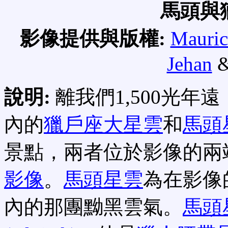
馬頭與
影像提供與版權:
Mauric
Jehan
&
說明:
離我們1,500光年
內的
獵戶座大星雲
和
馬頭
景點，兩者位於影像的兩
影像
。
馬頭星雲
為在影像
內的那團黝黑雲氣。
馬頭