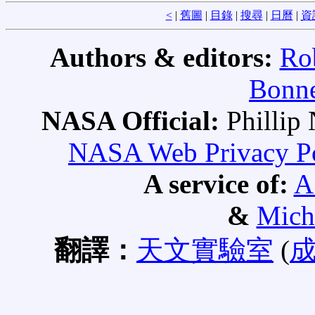
<
|
舊圖
|
目錄
|
搜尋
|
日曆
|
資
Authors & editors:
Ro
Bonne
NASA Official:
Philli
NASA Web Privacy Pol
A service of:
A
&
Mich
翻譯：
天文實驗室
(