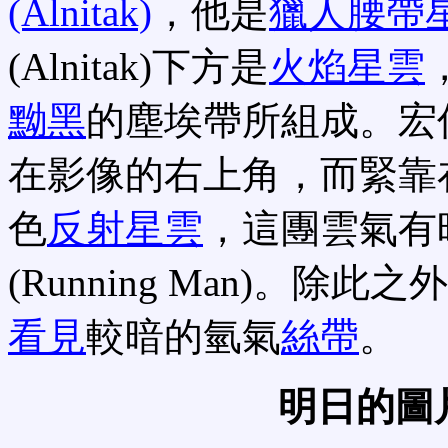
(Alnitak)
，他是
獵人腰帶
(Alnitak)下方是
火焰星雲
黝黑
的塵埃帶所組成。宏
在影像的右上角，而緊靠
色
反射星雲
，這團雲氣有
(Running Man)。
看見
較暗的氫氣
絲帶
。
明日的圖