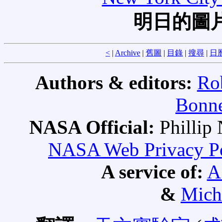
明日的圖
<
|
Archive
|
舊圖
|
目錄
|
搜尋
|
日
Authors & editors:
Ro
Bonne
NASA Official:
Philli
NASA Web Privacy Pol
A service of:
A
&
Mich