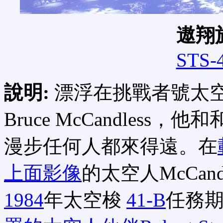
遨翔
STS-
說明:
漂浮在挑戰者號太
Bruce McCandles
漫步任何人都來得遠。在
上面影像
的太空人McCand
1984
年太空梭
41-B
任務