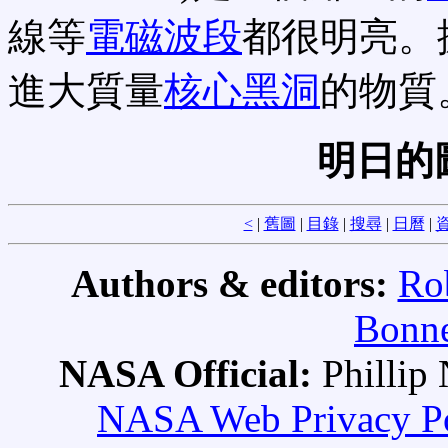
線等
電磁波段
都很明亮。
進大質量
核心黑洞
的物質
明日的
<
|
舊圖
|
目錄
|
搜尋
|
日曆
|
資
Authors & editors:
Ro
Bonne
NASA Official:
Philli
NASA Web Privacy Pol