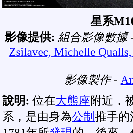
星系M1
影像提供:
組合影像數據 
Zsilavec, Michelle Quall
影像製作 -
An
說明:
位在
大熊座
附近，
系，是由身為
公制
推手的
1781年所
發現
的。後來，