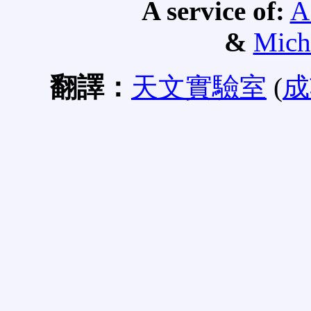
A service of:
A
&
Mich
翻譯：
天文實驗室
(
成