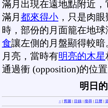
滿月出現在遠地點附近，它
滿月
都來得小
，只是肉眼
時，部份的月面籠在地球
食
讓左側的月盤顯得較暗
月亮，當時有
明亮的木星
通過衝 (opposition)的位
明日的
<
|
舊圖
|
目錄
|
搜尋
|
日曆
|
資