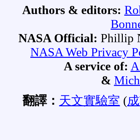
Authors & editors:
Ro
Bonne
NASA Official:
Philli
NASA Web Privacy Pol
A service of:
A
&
Mich
翻譯：
天文實驗室
(
成