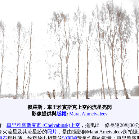
俄羅斯．車里雅賓斯克上空的流星亮閃
影像提供與
版權
:
Marat Ahmetvaleev
斯．
車里雅賓斯克市 (Chelyabinsk)上空
，拖曳出一條長達20到3
亮火流星及其流星跡的
照片
，是由攝影師Marat Ametval
巨石
爆炸時，約釋放出相當於
50萬噸
黃色炸藥的能量；車里雅賓