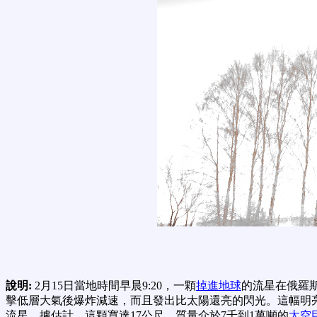
說明:
2月15日當地時間早晨9:20，一顆
掉進地球
的流星在俄羅
擊低層大氣後爆炸減速，而且發出比太陽還亮的閃光。這幅明
流星。據估計，這顆寬達17公尺、質量介於7千到1萬噸的
太空