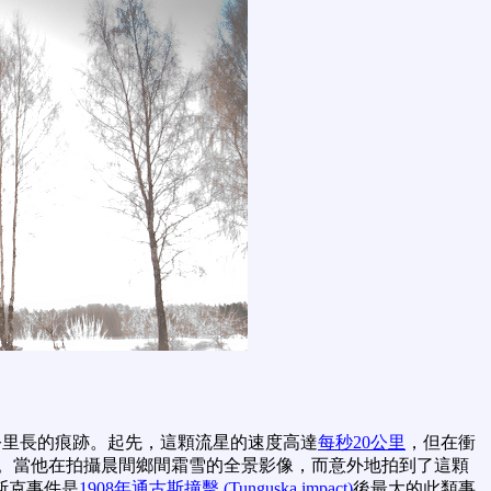
0公里長的痕跡。起先，這顆流星的速度高達
每秒20公里
，但在衝
eev所拍攝。當他在拍攝晨間鄉間霜雪的全景影像，而意外地拍到了這顆
斯克事件是
1908年通古斯撞擊 (Tunguska impact)
後最大的此類事