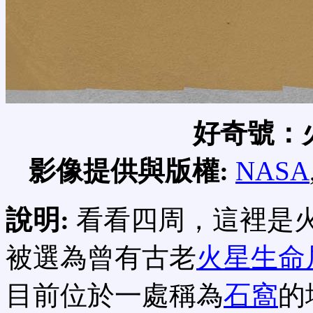
好奇號：
影像提供與版權:
NASA
說明:
看看四周，這裡是
被選為曾有古老
火星生命
目前位於一處稱為
石窩
的