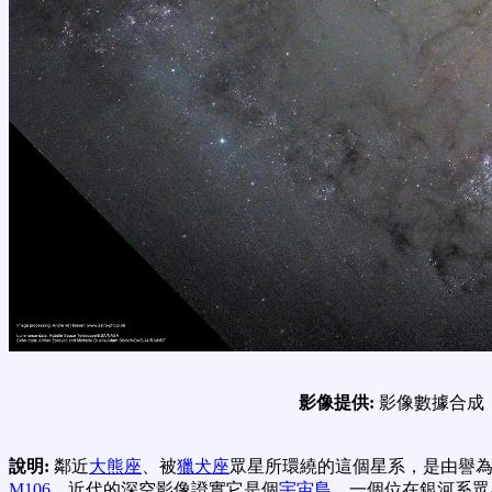
影像提供:
影像數據合成
說明:
鄰近
大熊座
、被
獵犬座
眾星所環繞的這個星系，是由譽
M106
。近代的深空影像證實它是個
宇宙島
，一個位在銀河系眾