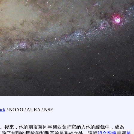
ock
/ NOAO / AURA / NSF
。後來，他的朋友兼同事梅西葉把它納入他的編錄中，成為
。除了鮮明的塵埃帶和明亮的星系核之外，這幅
組合影像
突顯
星