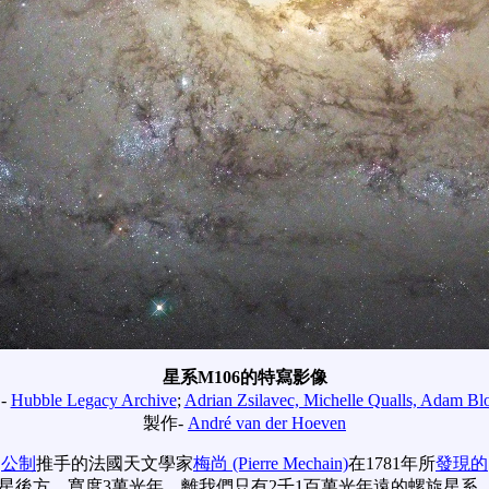
星系M106的特寫影像
-
Hubble Legacy Archive
;
Adrian Zsilavec, Michelle Qualls, Adam Bl
製作
-
André van der Hoeven
為
公制
推手的法國天文學家
梅尚 (Pierre Mechain)
在1781年所
發現的
星後方，寬度3萬光年，離我們只有2千1百萬光年遠的螺旋星系