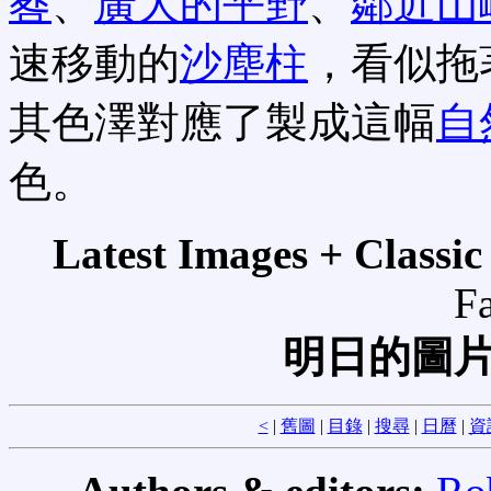
晷
、
廣大的平野
、
鄰近山
速移動的
沙塵柱
，看似拖
其色澤對應了製成這幅
自
色。
Latest Images + Class
F
明日的圖片
<
|
舊圖
|
目錄
|
搜尋
|
日曆
|
資