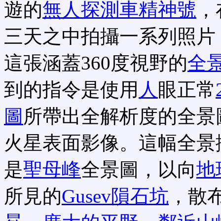
遊的
無人探測車精神號
，
三天之中拍攝一系列照片
這張涵蓋360度視野的
全
到的指令是使用
人
眼正常
圖
所帶出全解析度的全景
火星表面影像。這幅全景
是
聖母峰
全景圖，以向
地
所見的
Gusev隕石坑
，散