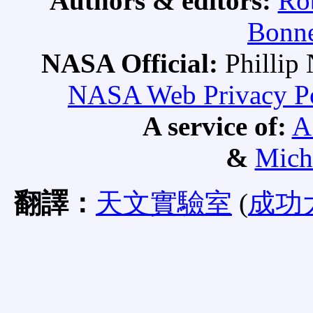
Authors & editors:
Ro
Bonne
NASA Official:
Philli
NASA Web Privacy Pol
A service of:
A
&
Mich
翻譯：
天文實驗室
(
成功