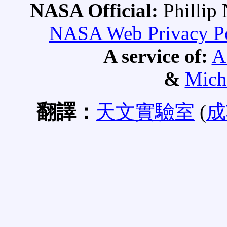
NASA Official:
Philli
NASA Web Privacy Pol
A service of:
A
&
Mich
翻譯：
天文實驗室
(
成