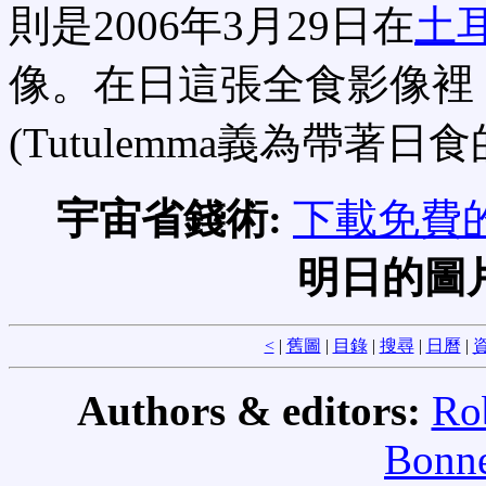
則是2006年3月29日在
土
像。在日這張全食影像裡
(Tutulemma義為帶著日
宇宙省錢術:
下載免費的
明日的圖
<
|
舊圖
|
目錄
|
搜尋
|
日曆
|
資
Authors & editors:
Ro
Bonne