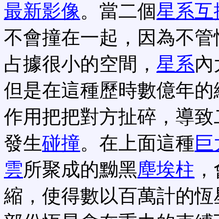
最新影像
。當二個
星系互
不會撞在一起，因為不管
占據很小的空間，
星系
內
但是在這種歷時數億年的
作用把把對方扯碎，導致
發生
碰撞
。在上面這種
巨
雲
所聚成的黝黑
塵埃柱
，
縮，使得數以百萬計的恆