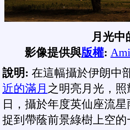
月光中
影像提供與
版權
:
Ami
說明:
在這幅攝於伊朗中
近的滿月
之明亮月光，照
日，攝於年度英仙座流星
捉到帶蔭前景綠樹上空的