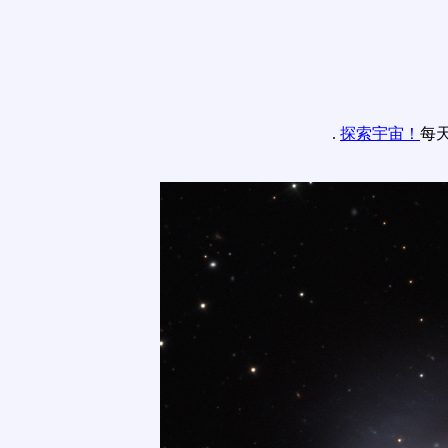
.
探索宇宙！
每