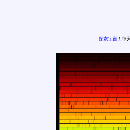
.
探索宇宙！
每