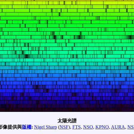
太陽光譜
影像提供與
版權
:
Nigel Sharp
(
NSF
),
FTS
,
NSO
,
KPNO
,
AURA
,
NS