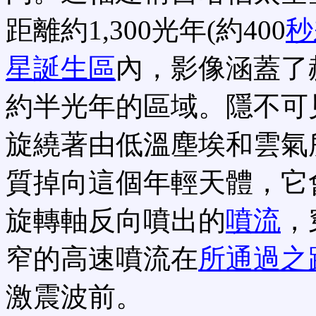
距離約1,300光年(約400
秒
星誕生區
內，影像涵蓋了赫比
約半光年的區域。隱不可見
旋繞著由低溫塵埃和雲氣
質掉向這個年輕天體，它
旋轉軸反向噴出的
噴流
，
窄的高速噴流在
所通過之
激震波前。