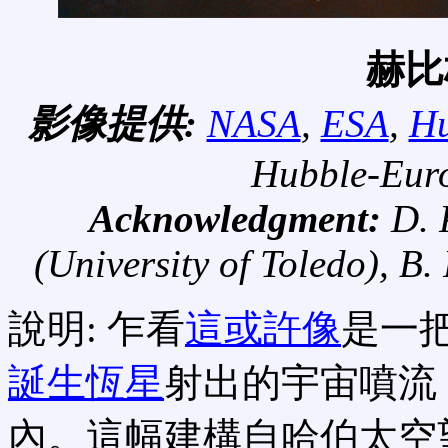
赫比
影像提供:
NASA
,
ESA
,
Hu
Hubble-Euro
Acknowledgment:
D. 
(University of Toledo), B.
說明: 乍看
這或許像
是一
誕生恆星
射出的宇宙噴流
內。這幅建構自哈伯太空