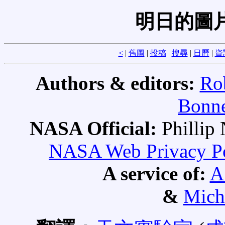
明日的圖
<
|
舊圖
|
投稿
|
搜尋
|
日曆
|
資
Authors & editors:
Ro
Bonne
NASA Official:
Philli
NASA Web Privacy Pol
A service of:
A
&
Mich