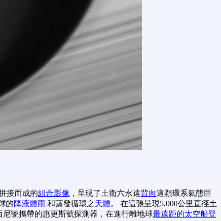
片拼接而成的
組合影像
，呈現了土衛六永遠
背向
這顆環系氣態巨
球的
降液體雨
和蒸發循環之
天體
。 在這張呈現5,000公里直徑土
西尼號攜帶的惠更斯號探測器，在進行離地球
最遠距的太空船登