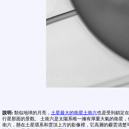
說明:
類似地球的月亮，
土星最大的衛星土衛六
也是受到鎖定在
行星那面的景觀。 土衛六是太陽系唯一擁有厚重大氣的衛星
衛六，懸在土星環系和雲頂上方的影像裡，它高層的霾雲清楚