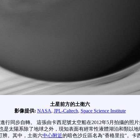
土星前方的土衛六
影像提供:
NASA
,
JPL-Caltech
,
Space Science Institute
進行同步自轉。 這張由卡西尼號太空船在2012年5月拍攝的照
，也是太陽系除了地球之外，現知表面有經常性液體湖泊和類以地
可辨。其中，土衛六
中心附近
的暗色沙丘區名為"香格里拉"。卡