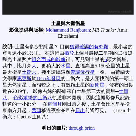
土星與六顆衛星
影像提供與版權:
Mohammad Ranjbaran
;
MR Thanks:
Amir
Ehteshami
說明:
土星有多少顆衛星？ 目前
獲得確認的有82顆
，最小者的
寬度遠小於1公里。 在這幅由
攝於
上個月最後二星期的13張短
曝光土星照片
組合而成的影像
裡，可見到土星的
6
顆大衛星。
其中，比月亮
大
、更稍大於
水星
、直徑高達5,150公里的土星
最大衛星
土衛六
，幾乎環繞這顆
帶環母行星
一圈。 由荷蘭天
文學家
惠更斯
於
1655年發現
的土衛六，是人類找到的第一顆土
星天然衛星，而相較之下，有數顆土星的
新衛星
，發布的日期
近在2019年。 影像右緣的跡線來自土星第三大的衛星─
土衛
八
。
色彩繽紛的土衛八
軌道非常寬廣，因此這幅影像只記錄
軌道的一小部分。 在
這個月
剛日落之後，土星會比木星早從
東南方升起，
帶頭
移過夜空並且在
日出
前皆可見。 （Titan 土
衛六；Iapetus 土衛八）
明日的圖片:
through orion