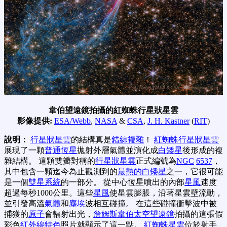
韋伯望遠鏡拍攝的紅蜘蛛行星狀星雲
影像提供:
ESA/Webb
,
NASA
&
CSA
,
J. H. Kastner
(
RIT
)
說明：
行星狀星雲
的結構真是
錯綜複雜
！
紅蜘蛛行星狀星雲
展現了一顆
普通恆星
拋射外層氣體並演化成
白矮星
後形成的複
雜結構。 這顆雙瓣對稱的
行星狀星雲
正式編號為
NGC
6537
，
其中包含一顆迄今為止觀測到的
最熱的白矮星
之一，它很可能
是一個
雙星系統
的一部分。 從中心恆星噴出的內部
星風
速度
超過每秒1000公里。這些
星風
使星雲膨脹，沿著星雲壁流動，
並引發高溫
氣體
和
塵埃
波相互碰撞。 在這些碰撞衝擊波中被
捕獲的
原子
會輻射出光，
詹姆斯韋伯太空望遠鏡
拍攝的這張假
彩色
紅外線
特色
照片就顯示了這一點。
紅蜘蛛星雲
位於射手