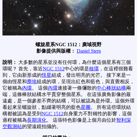
螺旋星系NGC 1512：廣域視野
影像提供與版權：
Daniel Stern
說明：
大多數的星系並沒有任何環，為什麼這個星系有三個
環呢？ 首先，靠近
NGC 1512
中心的環是
核環
，在這裡很難看
到，它由新形成的
恆星
組成，發出明亮的光芒。 接下來是一
個由恆星和
塵埃
組成的環，呈現出紅色和藍色，與直覺相反，
它被稱為
內環
。 這個
內環
連接著一條彌散的
中心棒狀結構
兩
端，這條棒狀結構水平貫穿整個星系。 在這張廣角影像的最
遠處，是一個參差不齊的結構，可以被認為是外環。這個外環
看起來呈螺旋狀，點綴著明亮的藍色
星團
。 所有這些環狀結
構都被認為是受到
NGC 1512
自身重力不對稱性的影響，這個
過程被稱為
長期
演化
。 這張特色影像是上個月由位於
智利
深
空觀測站
的望遠鏡拍攝的。