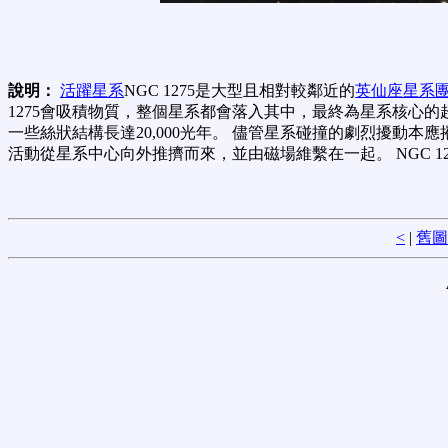
說明：
活躍星系
NGC 1275是大型且相對較鄰近的
英仙座星系
1275會吸積物質，整個星系都會落入其中，最終為星系核心
一些絲狀結構長達20,000光年。 儘管星系碰撞的劇烈擾動本應摧
活動從星系中心向外推擠而來，並由磁場維繫在一起。 NGC 12
<
|
舊圖