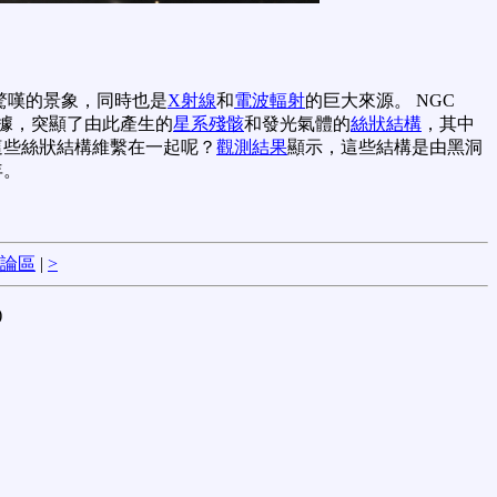
驚嘆的景象，同時也是
X射線
和
電波輻射
的巨大來源。 NGC
數據，突顯了由此產生的
星系殘骸
和發光氣體的
絲狀結構
，其中
這些絲狀結構維繫在一起呢？
觀測結果
顯示，這些結構是由黑洞
年。
論區
|
>
)