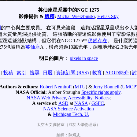
英仙座星系團中的NGC 1275
影像提供 &
版權
:
Michal Wierzbinski
,
Hellas-Sky
團
的中心與主要成員。 在可見光波段，這顆活躍星系呈現出令人
的超大質量黑洞提供物質。 這張清晰的望遠鏡影像使用了窄影像
毀這些絲狀結構，但它們在NGC 1275中
仍然存在
。 是什麼將
75也被稱為
英仙座
A，橫跨超過10萬光年，距離地球約2.3億光
明日的圖片：
pixels in space
|
投稿
|
索引
|
搜尋
|
日曆
|
資訊訂閱 (RSS)
|
教育
|
APOD簡介
|
討
Authors & editors:
Robert Nemiroff
(
MTU
) &
Jerry Bonnell
(
UMCP
NASA Official:
Amber Straughn
Specific rights apply
.
NASA Web Privacy
,
Accessibility
,
Notices
;
A service of:
ASD
at
NASA
/
GSFC
,
NASA Science Activation
&
Michigan Tech. U.
太空天文實驗室（成功大學物理系）
編輯：
陳炳志