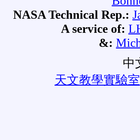
Bonne
NASA Technical Rep.:
J
A service of:
L
&:
Mich
中
天文教學實驗室