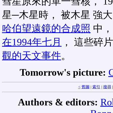
彗星原來的單一彗核， 1
星─木星時， 被木星 強
哈伯望遠鏡的合成照
中，
在1994年七月
， 這些碎
觀的天文事件
。
Tomorrow's picture:
G
<
舊圖
|
索引
|
搜尋
Authors & editors:
Ro