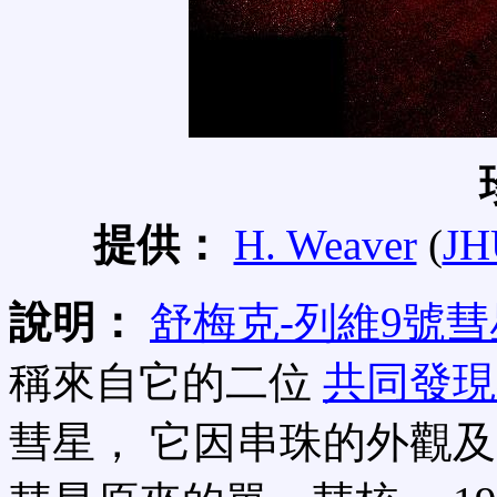
提供：
H. Weaver
(
JH
說明：
舒梅克-列維9號彗
稱來自它的二位
共同發現
彗星， 它因串珠的外觀