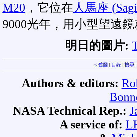
M20
，它位在
人馬座 (Sagitt
9000光年，用小型望遠
明日的圖片:
T
<
舊圖
|
目錄
|
搜尋
Authors & editors:
Ro
Bonne
NASA Technical Rep.:
J
A service of:
L