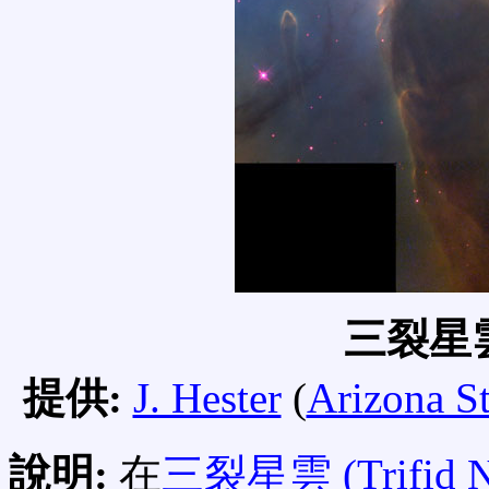
三裂星
提供:
J. Hester
(
Arizona St
說明:
在
三裂星雲 (Trifid N