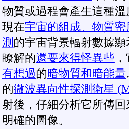
物質或過程會產生這種溫
現在
宇宙的組成、物質密
測
的宇宙背景輻射數據顯
瞭解的
還要來得怪異些
，
有想過
的
暗物質和暗能量
的
微波異向性探測衛星 (Microw
射後，仔細分析它所傳回
明確的圖像。