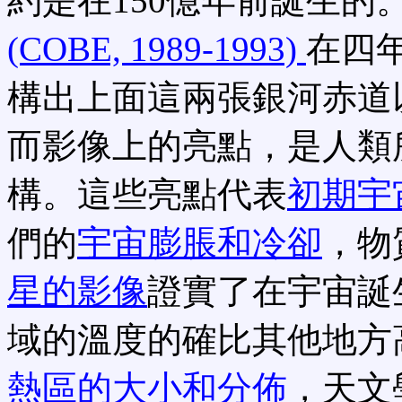
約是在150億年前誕生的
(COBE, 1989-1993)
在四
構出上面這兩張銀河赤道
而影像上的亮點，是人類
構。這些亮點代表
初期宇
們的
宇宙膨脹和冷卻
，物
星的影像
證實了在宇宙誕
域的溫度的確比其他地方
熱區的大小和分佈
，天文