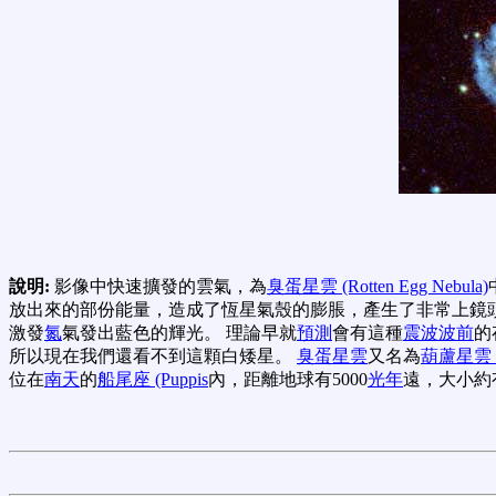
說明:
影像中快速擴發的雲氣，為
臭蛋星雲 (Rotten Egg Nebula)
放出來的部份能量，造成了恆星氣殼的膨脹，產生了非常上鏡
激發
氮
氣發出藍色的輝光。 理論早就
預測
會有這種
震波波前
的
所以現在我們還看不到這顆白矮星。
臭蛋星雲
又名為
葫蘆星雲 (Ca
位在
南天
的
船尾座 (Puppis
內，距離地球有5000
光年
遠，大小約有