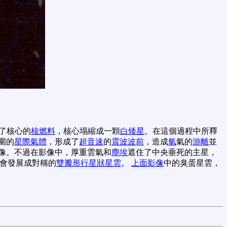
了核心的
核燃料
，核心塌縮成一顆
白矮星
。在這個過程中所釋
圍的
星際氣體
，形成了
超音速
的
震波波前
，造成
氫
氣的
游離
並
像。不過在影像中，厚重雲氣和
塵埃
遮住了中央垂死的主星，
可能會發展成對稱的
雙瓣形行星狀星雲
。
上面影像
中的臭蛋星雲，