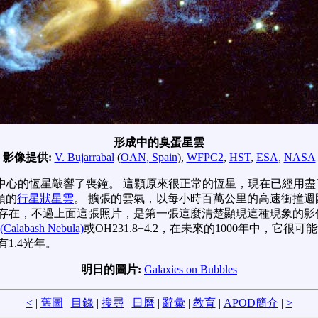
形成中的臭蛋星雲
影像提供:
V. Bujarrabal
(
OAN, Spain
),
WFPC2
,
HST
,
ESA
,
NASA
中心的恆星敲響了喪鐘。 這顆原來很正常的恆星，現在已經用盡
頭的
行星狀星雲
。 擴張的雲氣，以每小時百萬公里的高速衝撞週
存在，不過上面這張照片，是第一張這麼清楚顯現這種現象的影
labash Nebula)
或OH231.8+4.2，在未來的1000年中，它很
1.4光年。
明日的圖片:
Galaxies on Bubbles
<
|
舊圖
|
目錄
|
搜尋
|
日曆
|
辭彙
|
教育
|
APOD簡介
|
>