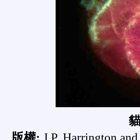
版權:
J.P. Harrington and