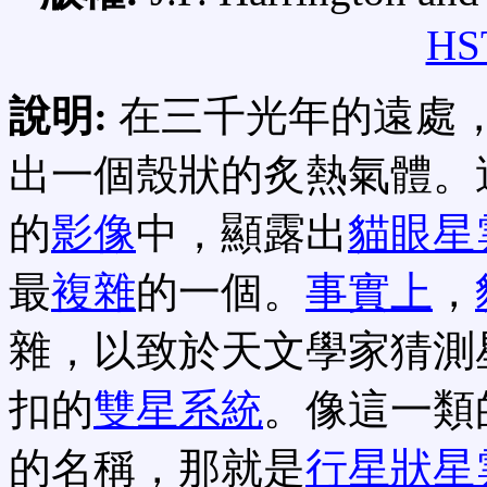
HS
說明:
在三千光年的遠處
出一個殼狀的炙熱氣體。
的
影像
中，顯露出
貓眼星
最
複雜
的一個。
事實上
，
雜，以致於天文學家猜測
扣的
雙星系統
。像這一類
的名稱，那就是
行星狀星