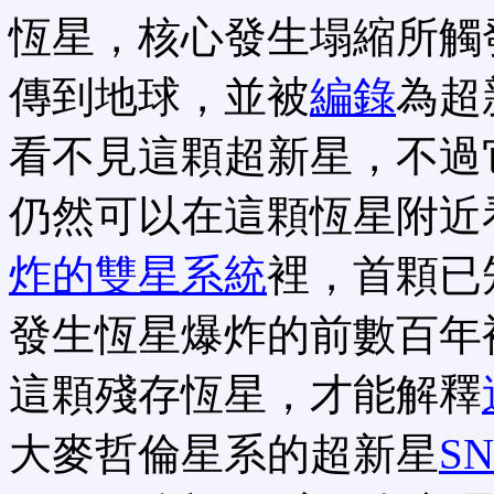
恆星，核心發生塌縮所觸
傳到地球，並被
編錄
為超
看不見這顆超新星，不過
仍然可以在這顆恆星附近
炸的雙星系統
裡，首顆已
發生恆星爆炸的前數百年
這顆殘存恆星，才能解釋
大麥哲倫星系的超新星
SN