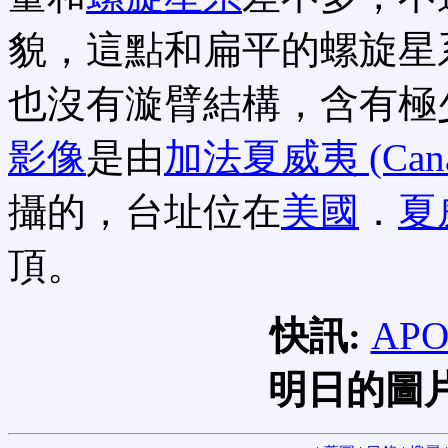
貌，這點和扁平的螺旋星
也沒有漩臂結構，含有極
影像
是由
加法夏威夷 (Canada
攝的，台址位在
美國
．
夏
頂。
快訊:
AP
明日的圖