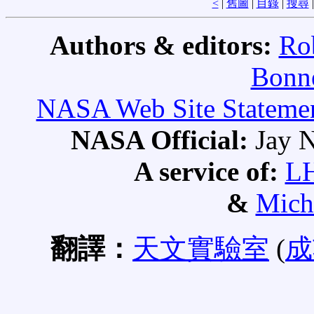
<
|
舊圖
|
目錄
|
搜尋
Authors & editors:
Ro
Bonne
NASA Web Site Statement
NASA Official:
Jay N
A service of:
L
&
Mich
翻譯：
天文實驗室
(
成