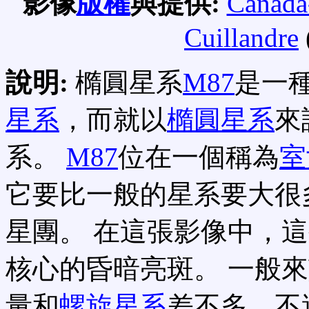
影像
版權
與提供:
Canada
Cuillandre
說明:
橢圓星系
M87
是一
星系
，而就以
橢圓星系
來
系。
M87
位在一個稱為
室
它要比一般的星系要大很
星團。 在這張影像中，
核心的昏暗亮斑。 一般
量和
螺旋星系
差不多，不