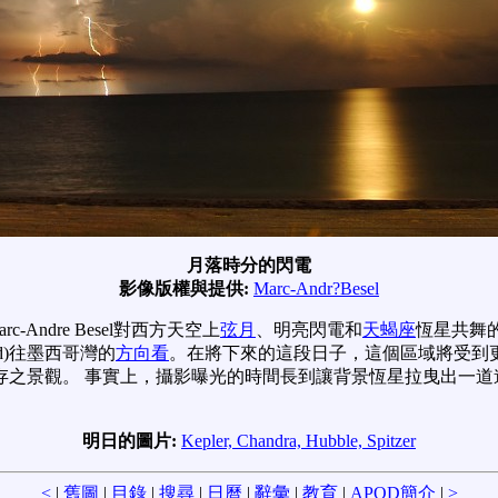
月落時分的閃電
影像版權與提供:
Marc-Andr?Besel
ndre Besel對西方天空上
弦月
、明亮閃電和
天蝎座
恆星共舞的
nd)往墨西哥灣的
方向看
。在將下來的這段日子，這個區域將受到
存之景觀。 事實上，攝影曝光的時間長到讓背景恆星拉曳出一道
明日的圖片:
Kepler, Chandra, Hubble, Spitzer
<
|
舊圖
|
目錄
|
搜尋
|
日曆
|
辭彙
|
教育
|
APOD簡介
|
>