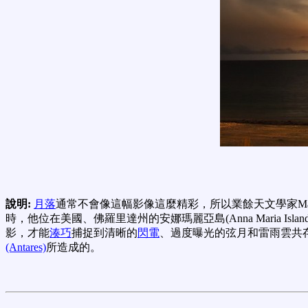
說明:
月落
通常不會像這幅影像這麼精彩，所以業餘天文學家Marc-A
時，他位在美國、佛羅里達州的安娜瑪麗亞島(Anna Maria Isla
影，才能
湊巧
捕捉到清晰的
閃電
、過度曝光的弦月和雷雨雲共
(Antares)
所造成的。