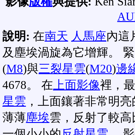
影像
版權
與提供:
Ken Sia
AU
說明:
在
南天
人馬座
內這
及塵埃渦旋為它增輝。 
(
M8
)與
三裂星雲
(
M20
)
邊
4678。 在
上面影像
裡，
星雲
，上面鑲著非常明亮
薄薄
塵埃
雲，反射了較高
一個小小的
反射星雲
。 