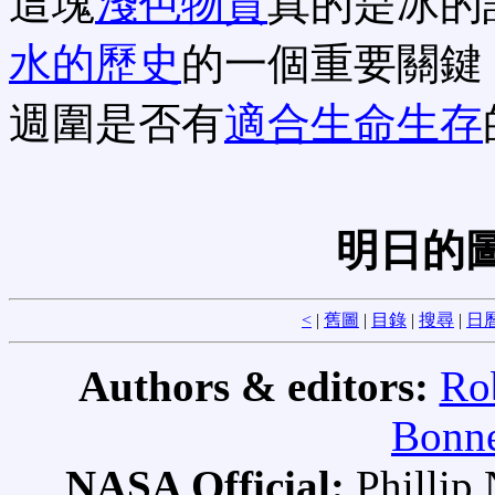
這塊
淺色物質
真的是冰的
水的歷史
的一個重要關鍵
週圍是否有
適合生命生存
明日的
<
|
舊圖
|
目錄
|
搜尋
|
日
Authors & editors:
Ro
Bonne
NASA Official:
Philli