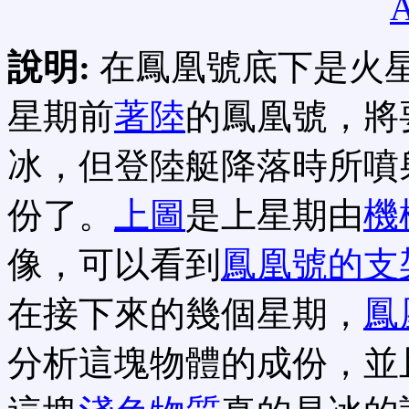
A
說明:
在鳳凰號底下是火
星期前
著陸
的鳳凰號，將
冰，但登陸艇降落時所噴
份了。
上圖
是上星期由
機
像，可以看到
鳳凰號的支
在接下來的幾個星期，
鳳
分析這塊物體的成份，並