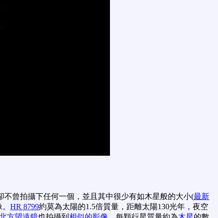
卻不曾拍攝下任何一個，並且其中很少有如木星般的大小(
最新
像。
HR 8799
約莫為太陽的1.5倍質量，距離太陽130光年，夜空
北方望遠鏡
也拍攝到
相似的影像
，每顆行星質量約為
木星
的數