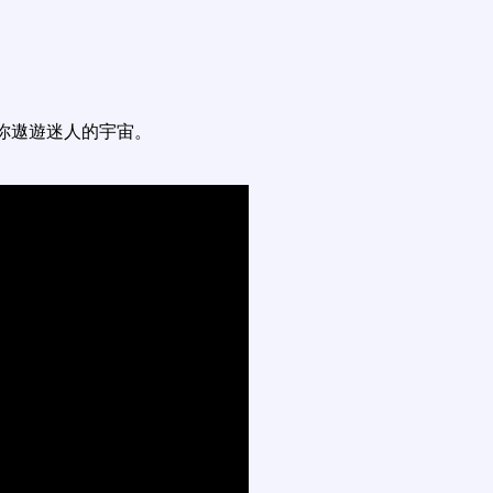
你遨遊迷人的宇宙。