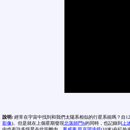
說明:
經常在宇宙中找到和我們太陽系相似的行星系統嗎？自12
影像
)。但是就在上個星期發現
北落師門b
的同時，也記錄到
上
中也有許多恆星在此距離內。
夏威夷
凱克望遠鏡
(10米)在紅