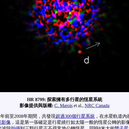
HR 8799: 探索擁有多行星的恆星系統
影像提供與版權:
C. Marois
et al.,
NRC Canada
年前至2008年期間，共發現
超過300個行星系統
，在水星軌道內
述影像
，這是第一張確定是行星繞行如太陽一般的恆星公轉的影
外光波段
拍攝
到三顆行星正不尋常地公轉恆星，同時8米大的
雙子星