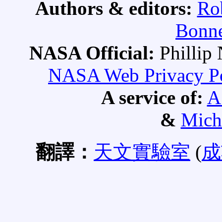
Authors & editors:
Ro
Bonne
NASA Official:
Philli
NASA Web Privacy Pol
A service of:
A
&
Mich
翻譯：
天文實驗室
(
成