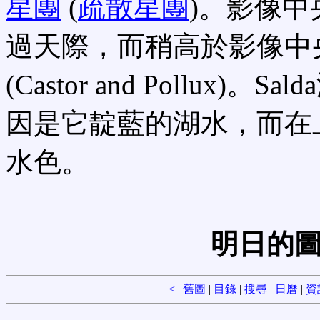
星團
(
疏散星團
)。影像中
過天際，而稍高於影像中
(Castor and Pollu
因是它靛藍的湖水，而在
水色。
明日的圖
<
|
舊圖
|
目錄
|
搜尋
|
日曆
|
資