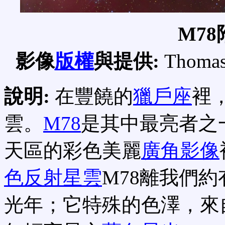
M7
影像
版權
與提供:
Thomas 
說明:
在豐饒的
獵戶座
裡
雲。
M78
是其中最亮者之
天區的彩色美麗
廣角影像
色反射星雲
M78離我們約
光年；它特殊的色澤，來