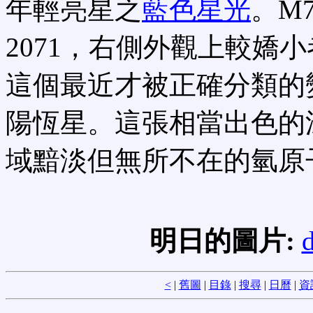
年輕亮星之
藍色星光
。M
2071，右側外觀上較嬌
這個最近才被正確分類的
陽恆星。這張相當出色的
域黯淡但無所不在的氫原
明日的圖片:
d
<
|
舊圖
|
目錄
|
搜尋
|
日曆
|
資