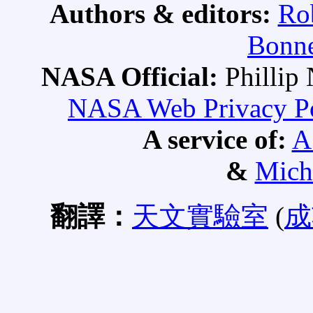
Authors & editors:
Ro
Bonne
NASA Official:
Philli
NASA Web Privacy Pol
A service of:
A
&
Mich
翻譯：
天文實驗室
(
成