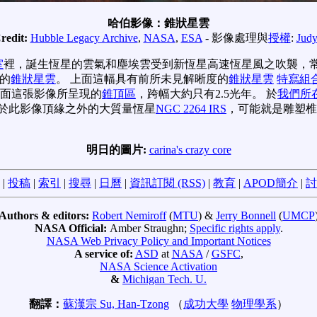
哈伯影像：錐狀星雲
redit:
Hubble Legacy Archive
,
NASA
,
ESA
- 影像處理與
授權
:
Judy
室
裡，誕生恆星的雲氣和塵埃雲受到新恆星高速恆星風之吹襲，
的
錐狀星雲
。 上面這幅具有前所未見解晰度的
錐狀星雲
特寫組
上面這張影像所呈現的
錐頂區
，跨幅大約只有2.5光年。 於
我們所
位於此影像頂緣之外的大質量恆星
NGC 2264 IRS
，可能就是雕塑
明日的圖片:
carina's crazy core
|
投稿
|
索引
|
搜尋
|
日曆
|
資訊訂閱 (RSS)
|
教育
|
APOD簡介
|
討
Authors & editors:
Robert Nemiroff
(
MTU
) &
Jerry Bonnell
(
UMCP
NASA Official:
Amber Straughn;
Specific rights apply
.
NASA Web Privacy Policy and Important Notices
A service of:
ASD
at
NASA
/
GSFC
,
NASA Science Activation
&
Michigan Tech. U.
翻譯：
蘇漢宗 Su, Han-Tzong
（
成功大學
物理學系
）