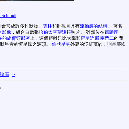
 Schmidt
常會形成許多錐狀物、
雲柱
和壯觀且具有
流動感的結構
。 著名
合影像
，組合自數張
哈伯太空望遠鏡
照片。 雖然位在
麒麟座
在的旋臂頸部區
上，這個距離只比太陽和
恆星近鄰
南門二
的間
椎狀星雲的恆星風之源頭。
錐狀星雲
外裹的泛紅薄紗，則是塵埃
論區
|
>
)