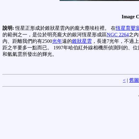
Image C
說明:
恆星正形成於錐狀星雲內的龐大塵埃柱裡。 在
恆星育嬰
的範例之一，是位於明亮龐大的銀河恆星形成區
NGC 2264
之內
內、距離我們約有2500
光年
遠的
錐狀星雲
，長達7光年，不過
距之半要多一點而已。 1997年哈伯紅外線相機所偵測到的、
和氫氣雲所發出的輝光。
<
|
舊圖