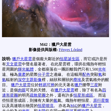
M42：獵戶大星雲
影像提供與版權:
Fényes Lóránd
說明:
獵戶大星雲
是個龐大鄰近的
恒星誕生區
，而它或許是所
有
天文星雲
中聲名最著者。 在此星雲裡，環拱在熾熱年輕恒
星周圍的
輝光氣體
，全都座落在一團距離我們只有1,500
光年
遠、極為
廣袤
的星際
分子雲
之邊緣。 在這幅用
配色
突顯
氧
和
氫
輻射的
深空主題影像
裡，絲狀和層狀的
塵埃
及雲氣格外的醒
目。
獵戶大星雲
位於
輕易可辨
的北天著名
獵戶
腰帶
三星
附
近，是個
肉眼
可見的天體。 在
獵戶大星雲
裡，除了有名為
四
邊形星團
的明亮
疏散星團
之外，還有許多
恒星形成區
。 而這
些恒星形成區，則擁有大量的
氫
氣、熾熱年輕恒星、
原行星盤
以及高速噴出物質的
恒星噴流
。 亦名為
M42
的
獵戶大星雲
，
大小約為40
光年
，和
太陽
位在同一條
銀河
系
螺旋臂
上。