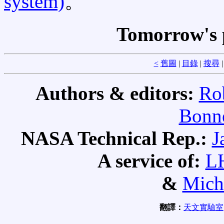
system)
。
Tomorrow's 
<
舊圖
|
目錄
|
搜尋
Authors & editors:
Ro
Bonne
NASA Technical Rep.:
J
A service of:
L
&
Mich
翻譯：
天文實驗室