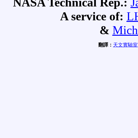
NASA Technical Rep.:
J
A service of:
L
&
Mich
翻譯：
天文實驗室