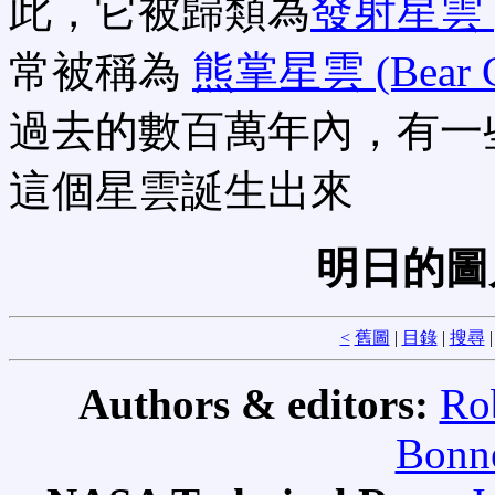
此，它被歸類為
發射星雲 (em
常被稱為
熊掌星雲 (Bear Cl
過去的數百萬年內，有一
這個星雲誕生出來
明日的圖
<
舊圖
|
目錄
|
搜尋
Authors & editors:
Ro
Bonne