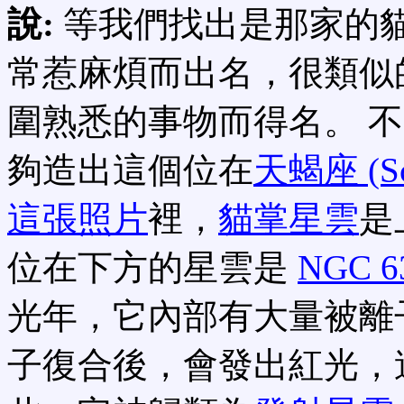
說:
等我們找出是那家的
常惹麻煩而出名，很類似
圍熟悉的事物而得名。 
夠造出這個位在
天蝎座 (Sco
這張照片
裡，
貓掌星雲
是
位在下方的星雲是
NGC 6
光年，它內部有大量被離
子復合後，會發出紅光，