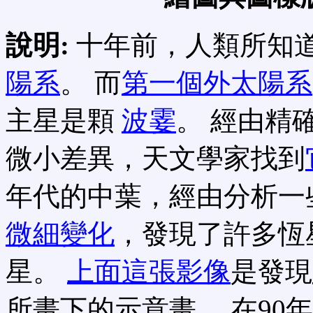
說明:
十年前，人類所知
陽系
。 而
第一個外太陽系
主星是顆
波霎
。 經由精
微小差異，天文學家找到
年代的中葉，經由分析一
微細變化
，發現了許多恆
星。
上面這張影像
是發現
所畫下的示意畫。 在90