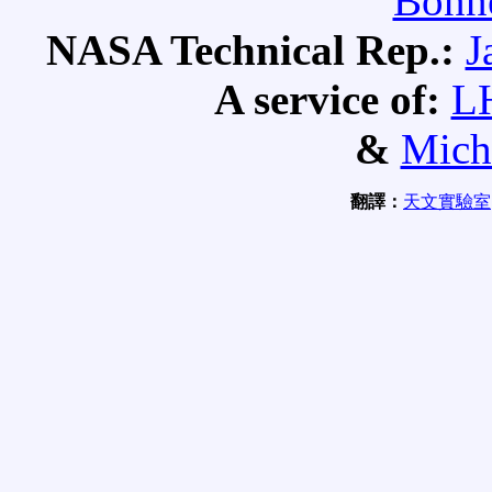
Bonne
NASA Technical Rep.:
J
A service of:
L
&
Mich
翻譯：
天文實驗室