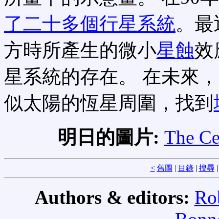
了二十多個行星系統
。最
方時所產生的微小
星蝕
效
星系統的存在。 在未來
似太陽的恆星周圍，找到
明日的圖片:
The Ce
<
舊圖
|
目錄
|
搜尋
Authors & editors:
Ro