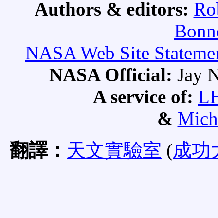
Authors & editors:
Ro
Bonne
NASA Web Site Statement
NASA Official:
Jay N
A service of:
L
&
Mich
翻譯：
天文實驗室
(
成功