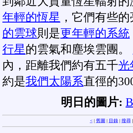
到鄰近大質量恆星輻射的
年輕的恆星
，它們有些的
的雲球
則是
更年輕的系統
行星
的雲氣和塵埃雲團。
內，距離我們約有五千
光
約是
我們太陽系
直徑的30
明日的圖片:
B
<
|
舊圖
|
目錄
|
搜尋