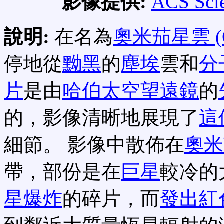
影像提供:
ACS Scie
說明:
在名為
奧米茄星雲 (Om
停地從
黝黑
的
塵埃
雲和
分
片
是由
哈伯太空望遠鏡
的
的，影像清晰地展現了
這
細節。 影像中散佈在
奧米
帶，部份是在
巨星
較冷的
星爆炸
的碎片，而
發出紅