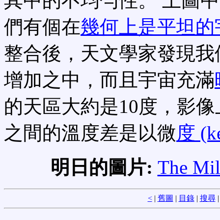
其中的不均勻性。 上圖
們有個在
幾何上是平坦的
整合後，天文學家發現我
增加之中，而且宇宙充滿
的天區大約是10度，影像
之間的溫度差是以微
度 (ke
明日的圖片:
The Mil
<
|
舊圖
|
目錄
|
搜尋