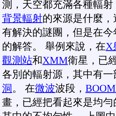
測，天空都充滿各種輻射
背景輻射
的來源是什麼，
有解決的謎團，但是在今
的解答。 舉例來說，在
X
觀測站
和
XMM
衛星，已
各別的輻射源，其中有一
洞
。 在
微波
波段，
BOOM
畫，已經把看起來是均勻