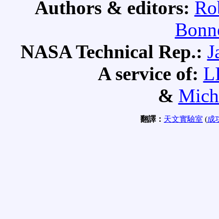
Authors & editors:
Ro
Bonne
NASA Technical Rep.:
J
A service of:
L
&
Mich
翻譯：
天文實驗室
(
成