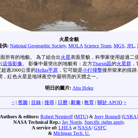
火星全貌
提供:
National Geographic Society
,
MOLA
Science Team
,
MGS
,
JPL
,
表面所有的地貌。 為了組合出
火星
表面景貌，科學家使用超過二
出
這張影像
。 影像中最突出的地貌有：左方
Tharsis區
的
火星群
，
超過2000公里的
Hellas平原
，它可能是
小行撞擊
後所留來的痕跡
間，紅色火星是地球夜空中最明亮的天體之一。
明日的圖片:
Ahu Hoku
<
|
舊圖
|
目錄
|
搜尋
|
日曆
|
辭彙
|
教育
|
關於 APOD
>
Authors & editors:
Robert Nemiroff
(
MTU
) &
Jerry Bonnell
(
USRA
NASA Technical Rep.:
Jay Norris
.
Specific rights apply
.
A service of:
LHEA
at
NASA
/
GSFC
&
Michigan Tech. U.