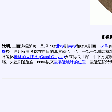
影像
說明:
上面這張影像，呈現了從
北極
到
南極
和從東到西，
火星
塵
後，再用火星各處在白日的真實顏色上色，一點一點地建構
谷遠比
地球的大峽谷 (Grand Canyon)
要來得長且深；中下方寬度
嶇。火星剛通過自1988年以來
最靠近地球的位置
，最近這段時