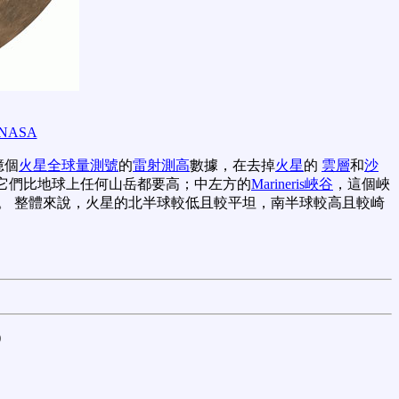
NASA
億個
火星全球量測號
的
雷射測高
數據，在去掉
火星
的
雲層
和
沙
它們比地球上任何山岳都要高；中左方的
Marineris峽谷
，這個峽
。 整體來說，火星的北半球較低且較平坦，南半球較高且較崎
)