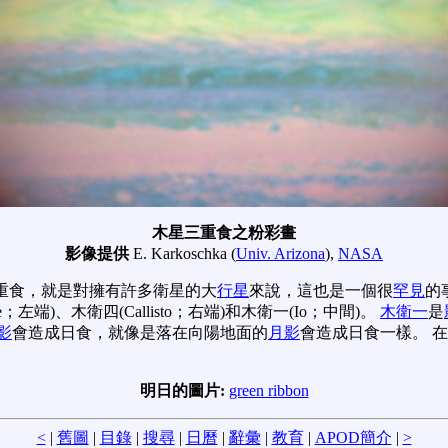
木星三重食之粉彩畫
影像提供
E. Karkoschka (
Univ. Arizona
),
NASA
三重食，就是對擁有許多衛星的大
行星
來說，這也是一個很
罕見
的
e；左端)、木衛四(Callisto；右端)和木衛一(Io；中間)。
木衛一
是
影
會造成日食，就像是落在向陽地面的
月影
會造成日食一樣。 在
明日的圖片:
green ribbon
<
|
舊圖
|
目錄
|
搜尋
|
日曆
|
辭彙
|
教育
|
APOD簡介
|
>