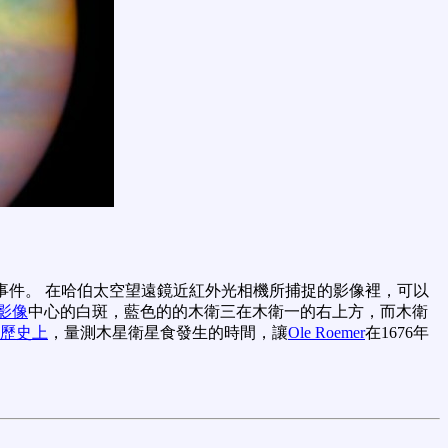
事件。 在哈伯太空望遠鏡近紅外光相機所捕捉的影像裡，可以
影像
中心的白斑，藍色的的木衛三在木衛一的右上方，而木衛
歷史上
，量測木星衛星食發生的時間，讓
Ole Roemer
在1676年