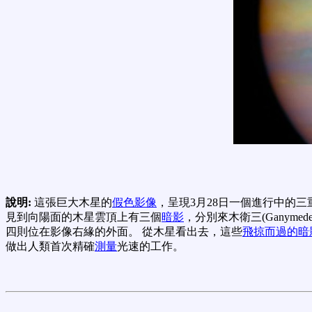
說明:
這張巨大木星的
假色影像
，呈現3月28日一個進行中的
見到向陽面的木星雲頂上有三個
暗影
，分別來木衛三(Ganymed
四則位在影像右緣的外面。 從木星看出去，這些
飛掠而過的暗
做出人類首次精確
測量
光速的工作。